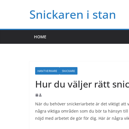
Skip
Snickaren i stan
to
content
HOME
HANTVERKARE
SNICKARE
Hur du väljer rätt sn
När du behöver snickeriarbete är det viktigt att v
några viktiga områden som du bör ta hänsyn till nä
nöjd med arbetet de gör för dig. Här är några vi